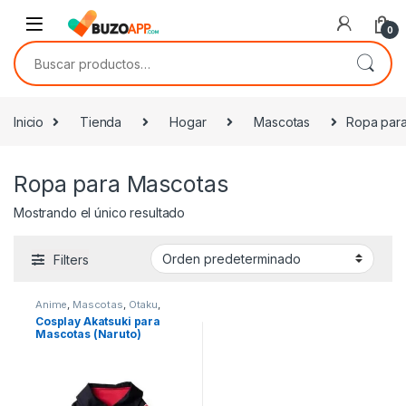
Skip to navigation
Skip to content
0
Buscar por:
Inicio
Tienda
Hogar
Mascotas
Ropa par
Ropa para Mascotas
Mostrando el único resultado
Filters
Anime
,
Mascotas
,
Otaku
,
Ropa para Mascotas
Cosplay Akatsuki para
Mascotas (Naruto)