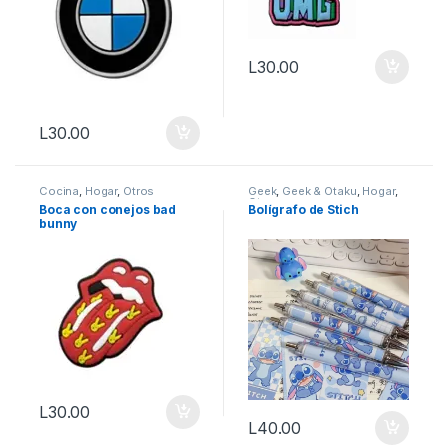
L
30.00
L
30.00
Cocina
,
Hogar
,
Otros
Geek
,
Geek & Otaku
,
Hogar
,
Otros
Boca con conejos bad
Bolígrafo de Stich
bunny
L
30.00
L
40.00