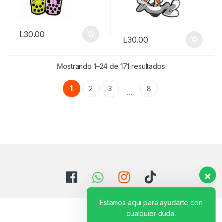
L
30.00
L
30.00
Mostrando 1–24 de 171 resultados
1
2
3
8
…
Estamos aqui para ayudarte con
cualquier duda.