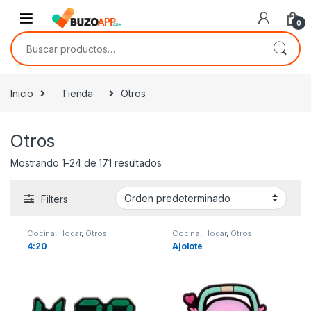
Skip to navigation
Skip to content
0
Buscar por:
Inicio
Tienda
Otros
Otros
Mostrando 1–24 de 171 resultados
Filters
Cocina
,
Hogar
,
Otros
Cocina
,
Hogar
,
Otros
4:20
Ajolote