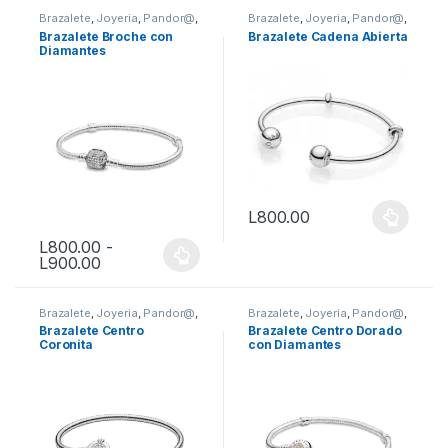
Brazalete
,
Joyeria
,
Pandor@
,
Brazalete
,
Joyeria
,
Pandor@
,
Vestimenta & Moda
Vestimenta & Moda
Brazalete Broche con
Brazalete Cadena Abierta
Diamantes
L
800.00
Este producto tiene múltiples 
L
800.00
-
Rango de precios: desde L800.00 hasta L900.
L
900.00
Este producto tiene múltiples variantes. Las opciones se puede
Brazalete
,
Joyeria
,
Pandor@
,
Brazalete
,
Joyeria
,
Pandor@
,
Vestimenta & Moda
Vestimenta & Moda
Brazalete Centro
Brazalete Centro Dorado
Coronita
con Diamantes