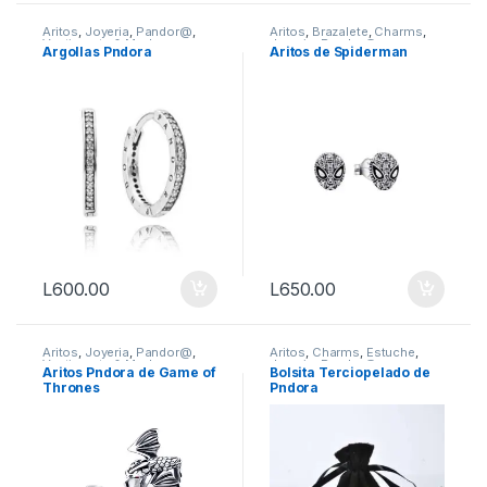
Aritos
,
Joyeria
,
Pandor@
,
Aritos
,
Brazalete
,
Charms
,
Vestimenta & Moda
Joyeria
,
Pandor@
,
Argollas Pndora
Aritos de Spiderman
Vestimenta & Moda
L
600.00
L
650.00
Aritos
,
Joyeria
,
Pandor@
,
Aritos
,
Charms
,
Estuche
,
Vestimenta & Moda
Joyeria
,
Pandor@
Aritos Pndora de Game of
Bolsita Terciopelado de
Thrones
Pndora