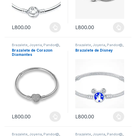
L
800.00
L
800.00
Este producto tiene múltiples variantes. Las opciones se puede
Este producto tiene múltiples 
Brazalete
,
Joyeria
,
Pandor@
,
Brazalete
,
Joyeria
,
Pandor@
,
Vestimenta & Moda
Vestimenta & Moda
Brazalete de Corazon
Brazalete de Disney
Diamantes
L
800.00
L
800.00
Este producto tiene múltiples variantes. Las opciones se puede
Este producto tiene múltiples 
Brazalete
,
Joyeria
,
Pandor@
,
Brazalete
,
Joyeria
,
Pandor@
,