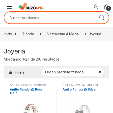
Skip to navigation
Skip to content
0
Buscar por:
Inicio
Tienda
Vestimenta & Moda
Joyeria
Joyeria
Mostrando 1–24 de 210 resultados
Filters
Anillos
,
Joyeria
,
Pandor@
Anillos
,
Joyeria
,
Pandor@
Anillo Pandor@ Rose
Anillo Pandor@ Silver
Gold