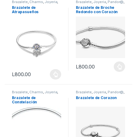
Brazalete
,
Charms
,
Joyeria
,
Brazalete
,
Joyeria
,
Pandor@
,
Pandor@
,
Vestimenta &
Vestimenta & Moda
Brazalete de
Brazalete de Broche
Moda
Atrapasueños
Redondo con Corazón
L
800.00
Este producto tiene múltiples 
L
800.00
Este producto tiene múltiples variantes. Las opciones se puede
Brazalete
,
Charms
,
Joyeria
,
Brazalete
,
Joyeria
,
Pandor@
,
Vestimenta & Moda
Vestimenta & Moda
Brazalete de
Brazalete de Corazon
Constelación