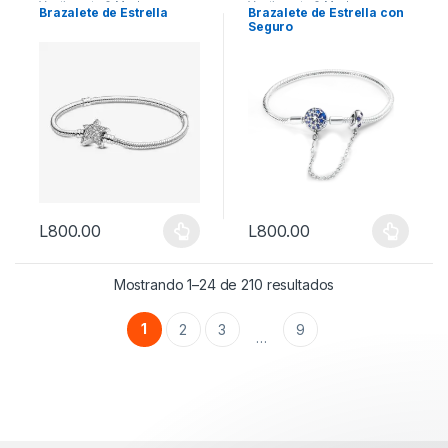
Vestimenta & Moda
Vestimenta & Moda
Brazalete de Estrella
Brazalete de Estrella con
Seguro
L
800.00
L
800.00
Este producto tiene múltiples variantes. Las opciones se puede
Este producto tiene múltiples 
Mostrando 1–24 de 210 resultados
1
2
3
9
…