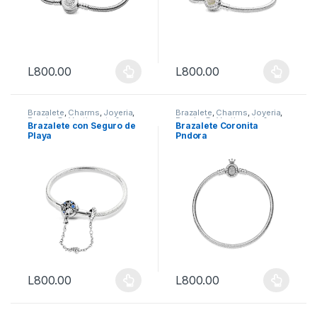
L
800.00
L
800.00
Este producto tiene múltiples variantes. Las opciones se puede
Este producto tiene múltiples 
Brazalete
,
Charms
,
Joyeria
,
Brazalete
,
Charms
,
Joyeria
,
Pandor@
,
Vestimenta &
Pandor@
,
Vestimenta &
Brazalete con Seguro de
Brazalete Coronita
Moda
Moda
Playa
Pndora
L
800.00
L
800.00
Este producto tiene múltiples variantes. Las opciones se puede
Este producto tiene múltiples 