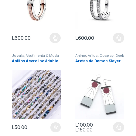
L
600.00
L
600.00
Este producto tiene múltiples variantes. Las opciones se puede
Este producto tiene múltiples 
Joyeria
,
Vestimenta & Moda
Anime
,
Aritos
,
Cosplay
,
Geek
& Otaku
,
Otaku
,
Vestimenta &
Anillos Acero Inoxidable
Aretes de Demon Slayer
Moda
L
100.00
-
L
50.00
Rango de precios: 
L
150.00
Este producto tiene múltiples 