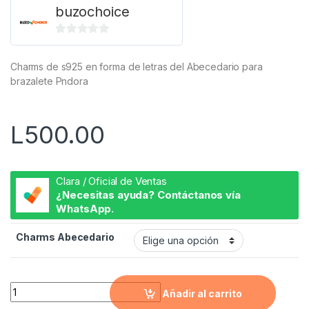
buzochoice
0
d
Charms de s925 en forma de letras del Abecedario para
e
brazalete Pndora
5
L
500.00
Clara / Oficial de Ventas
¿Necesitas ayuda? Contáctanos vía
WhatsApp.
Charms Abecedario
Charm del Abecedario quantity
Añadir al carrito