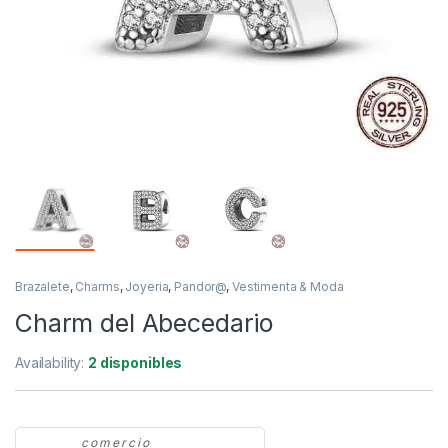
Brazalete
,
Charms
,
Joyeria
,
Pandor@
,
Vestimenta & Moda
Charm del Abecedario
Availability:
2 disponibles
comercio