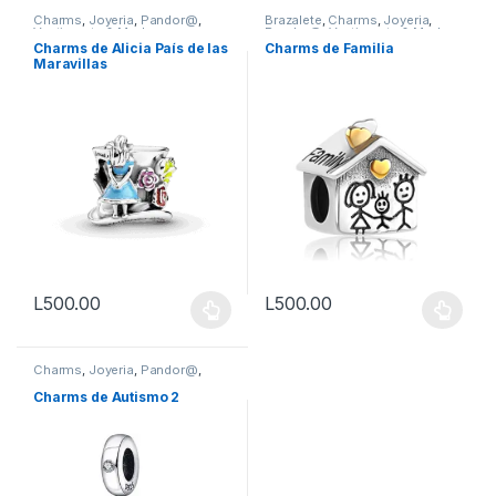
Charms
,
Joyeria
,
Pandor@
,
Brazalete
,
Charms
,
Joyeria
,
Vestimenta & Moda
Pandor@
,
Vestimenta & Moda
Charms de Alicia País de las
Charms de Familia
Maravillas
L
500.00
L
500.00
Este producto tiene múltiples variantes. Las opciones se pueden
Este producto tiene múltiples v
Charms
,
Joyeria
,
Pandor@
,
Vestimenta & Moda
Charms de Autismo 2