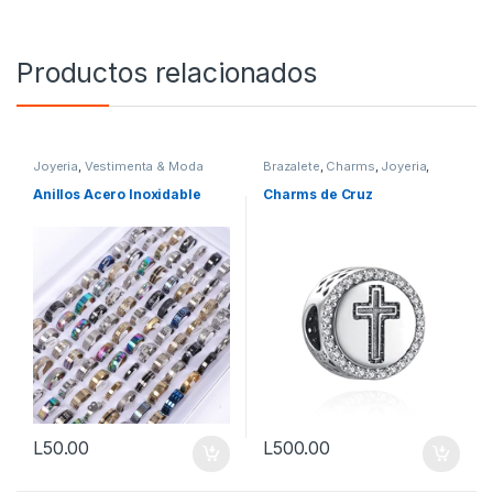
Productos relacionados
Joyeria
,
Vestimenta & Moda
Brazalete
,
Charms
,
Joyeria
,
Pandor@
,
Vestimenta & Moda
Anillos Acero Inoxidable
Charms de Cruz
L
50.00
L
500.00