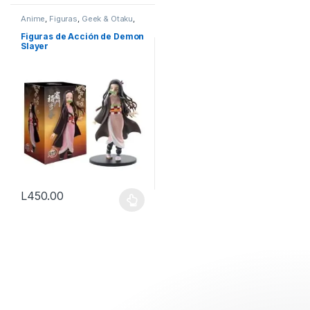
Anime
,
Figuras
,
Geek & Otaku
,
Otaku
Figuras de Acción de Demon
Slayer
L
450.00
Este producto tiene múltiples variantes. Las opciones se pueden