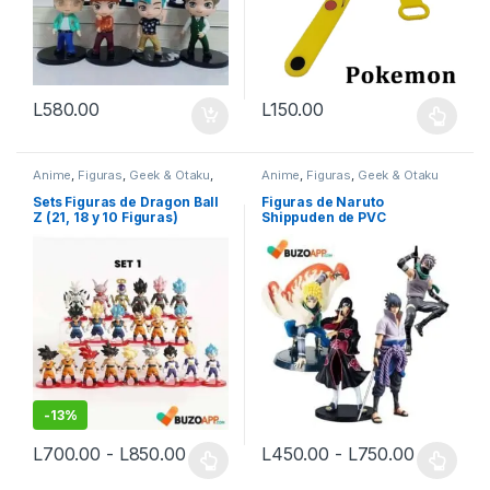
L
580.00
L
150.00
Este producto tiene múltiples v
Anime
,
Figuras
,
Geek & Otaku
,
Anime
,
Figuras
,
Geek & Otaku
Otaku
Sets Figuras de Dragon Ball
Figuras de Naruto
Z (21, 18 y 10 Figuras)
Shippuden de PVC
-
13%
Rango de precios: desde L700.00 ha
Rango de
L
700.00
-
L
850.00
L
450.00
-
L
750.00
Este producto tiene múltiples variantes. Las opciones se pueden
Este producto tiene múltiples v