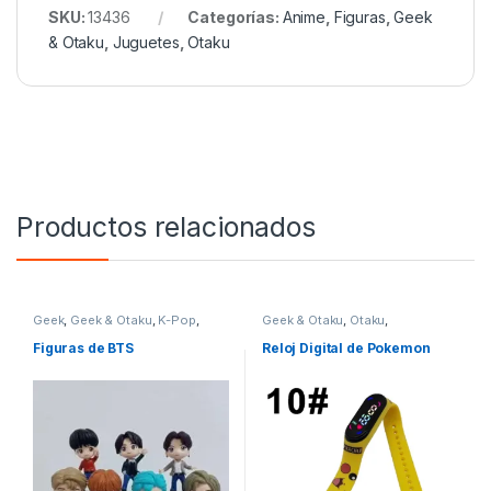
SKU:
13436
Categorías:
Anime
,
Figuras
,
Geek
& Otaku
,
Juguetes
,
Otaku
Productos relacionados
Geek
,
Geek & Otaku
,
K-Pop
,
Geek & Otaku
,
Otaku
,
Otaku
Vestimenta & Moda
Figuras de BTS
Reloj Digital de Pokemon