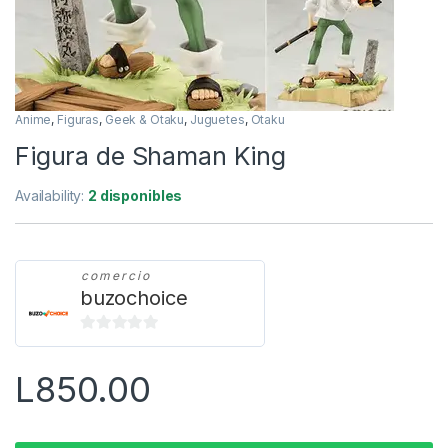
Anime
,
Figuras
,
Geek & Otaku
,
Juguetes
,
Otaku
Figura de Shaman King
Availability:
2 disponibles
comercio
buzochoice
0
d
L
850.00
e
5