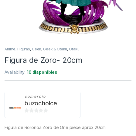
Anime
,
Figuras
,
Geek
,
Geek & Otaku
,
Otaku
Figura de Zoro- 20cm
Availability:
10 disponibles
comercio
buzochoice
0
d
Figura de Roronoa Zoro de One piece aprox 20cm.
e