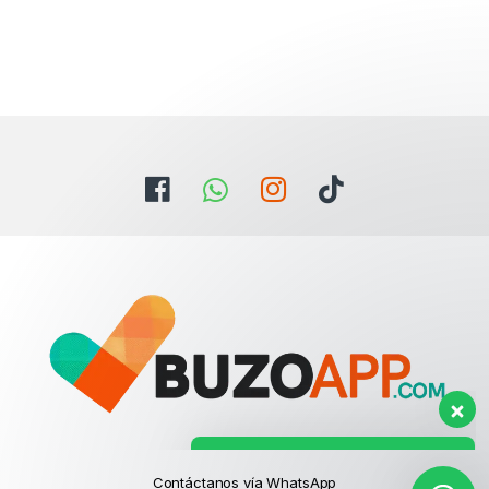
Estamos aqui para ayudarte con
cualquier duda.
Hola. ¿Necesitas ayuda con
algo?
Contáctanos vía WhatsApp