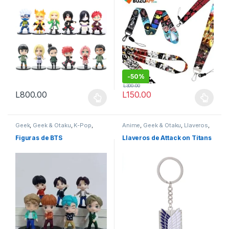
-
50%
L
300.00
L
800.00
L
150.00
Este producto tiene múltiples variantes. Las opciones se pueden
Este producto tiene múltiples v
Geek
,
Geek & Otaku
,
K-Pop
,
Anime
,
Geek & Otaku
,
Llaveros
,
Otaku
Otaku
Figuras de BTS
Llaveros de Attack on Titans