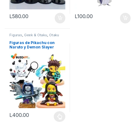
L
580.00
L
100.00
Figuras
,
Geek & Otaku
,
Otaku
Figuras de Pikachu con
Naruto y Demon Slayer
L
400.00
Este producto tiene múltiples variantes. Las opciones se pueden