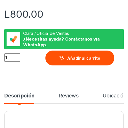
5
L
800.00
Clara / Oficial de Ventas
¿Necesitas ayuda? Contáctanos vía
WhatsApp.
Figura de Zoro- 20cm quantity
Añadir al carrito
Descripción
Reviews
Ubicación