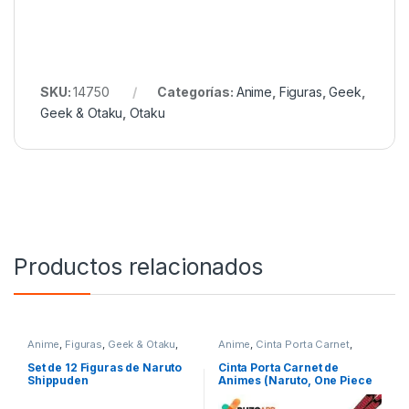
SKU:
14750
Categorías:
Anime
,
Figuras
,
Geek
,
Geek & Otaku
,
Otaku
Productos relacionados
Anime
,
Figuras
,
Geek & Otaku
,
Anime
,
Cinta Porta Carnet
,
Otaku
Geek
,
Geek & Otaku
,
Otaku
Set de 12 Figuras de Naruto
Cinta Porta Carnet de
Shippuden
Animes (Naruto, One Piece
& Tokyo Revengers)