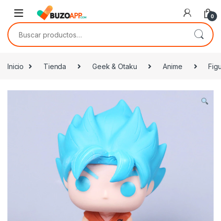
Skip to navigation
Skip to content
0
Buscar por:
Inicio
Tienda
Geek & Otaku
Anime
Fig