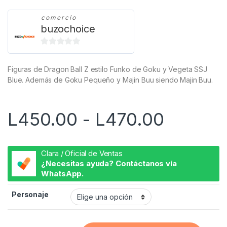
comercio
buzochoice
0
d
Figuras de Dragon Ball Z estilo Funko de Goku y Vegeta SSJ
e
Blue. Además de Goku Pequeño y Majin Buu siendo Majin Buu.
5
Rango 
L
450.00
-
L
470.00
Clara / Oficial de Ventas
¿Necesitas ayuda? Contáctanos vía
WhatsApp.
Personaje