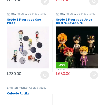
Este producto tiene múltiples v
Anime
,
Figuras
,
Geek & Otaku
,
Anime
,
Figuras
,
Geek & Otaku
,
Otaku
Otaku
Set de 3 Figuras de One
Set de 5 Figuras de Jojo’s
Piece
Bizarre Adventure
-
15%
L
800.00
L
280.00
L
680.00
Este producto tiene múltiples variantes. Las opciones se pueden
Entretenimiento
,
Geek & Otaku
,
Juguetes
Cubo de Rubiks