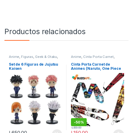
Productos relacionados
Anime
,
Figuras
,
Geek & Otaku
,
Anime
,
Cinta Porta Carnet
,
Otaku
Geek
,
Geek & Otaku
,
Otaku
Set de 6 Figuras de Jujutsu
Cinta Porta Carnet de
Kaisen
Animes (Naruto, One Piece
& Tokyo Revengers)
-
50%
L
300.00
L
650.00
L
150.00