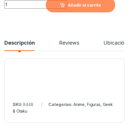
Figuras de Dragon ball Z (Funko Goku, Funko Vegeta y Majin Bu
Añadir al carrito
Descripción
Reviews
Ubicación
SKU:
8448
Categorías:
Anime
,
Figuras
,
Geek
& Otaku