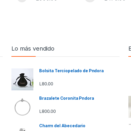
s se pueden elegir en la página de producto
Este producto tiene múltiples variantes. Las opci
Este producto 
Lo más vendido
Bolsita Terciopelado de Pndora
L
80.00
Brazalete Coronita Pndora
L
800.00
Charm del Abecedario