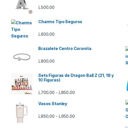
L
500.00
Charms Tipo Seguros
L
600.00
Brazalete Centro Coronita
L
800.00
Sets Figuras de Dragon Ball Z (21, 18 y
10 Figuras)
Rango de precios: desde L7
L
700.00
L
850.00
-
Vasos Stanley
Rango de precios: desde L8
L
850.00
L
950.00
-