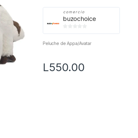
comercio
buzochoice
0
d
Peluche de Appa/Avatar
e
5
L
550.00