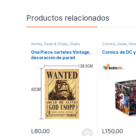
Productos relacionados
Anime
,
Geek & Otaku
,
Otaku
Comics
,
Geek
,
Gee
One Piece carteles Vintage,
Comics de DC 
decoración de pared
L
80.00
L
150.00