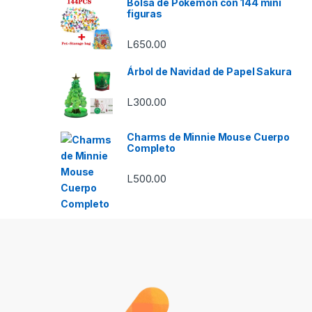
Bolsa de Pokémon con 144 mini
figuras
L
650.00
Árbol de Navidad de Papel Sakura
L
300.00
Charms de Minnie Mouse Cuerpo
Completo
L
500.00