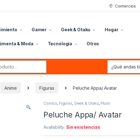
Comercios
nimiento
Gamer
Geek & Otaku
Hogar
timenta & Moda
Tecnología
Otros
r:
Anime
Figuras
Peluche Appa/ Avatar
Comics
,
Figuras
,
Geek & Otaku
,
Plush
Peluche Appa/ Avatar
Availability:
Sin existencias