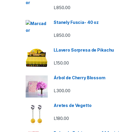
L
850.00
Stanely Fuscia- 40 oz
L
850.00
LLavero Sorpresa de Pikachu
L
150.00
Árbol de Cherry Blossom
L
300.00
Aretes de Vegetto
L
180.00