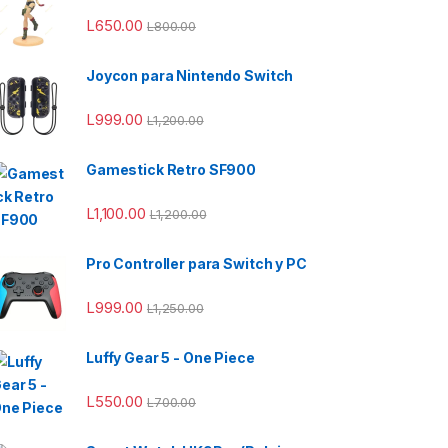
L
650.00
L
800.00
Joycon para Nintendo Switch
L
999.00
L
1,200.00
Gamestick Retro SF900
L
1,100.00
L
1,200.00
Pro Controller para Switch y PC
L
999.00
L
1,250.00
00.00 hasta L850.00
Luffy Gear 5 - One Piece
L
550.00
L
700.00
50.00 hasta L950.00