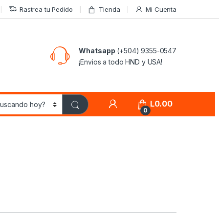
Rastrea tu Pedido
Tienda
Mi Cuenta
Whatsapp
(+504) 9355-0547
¡Envios a todo HND y USA!
L
0.00
0