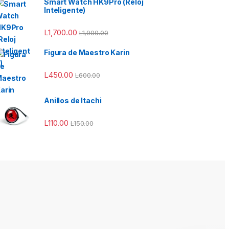
Smart Watch HK9Pro (Reloj
Inteligente)
L
1,700.00
L
1,900.00
Figura de Maestro Karin
L
450.00
L
600.00
Anillos de Itachi
L
110.00
L
150.00