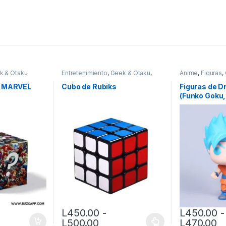
k & Otaku
Entretenimiento
,
Geek & Otaku
,
Anime
,
Figuras
,
Juguetes
y MARVEL
Cubo de Rubiks
Figuras de Dr
(Funko Goku,
Majin Buu)
L
450.00
-
L
450.00
-
Rango de precios: desde L
R
L
500.00
L
470.00