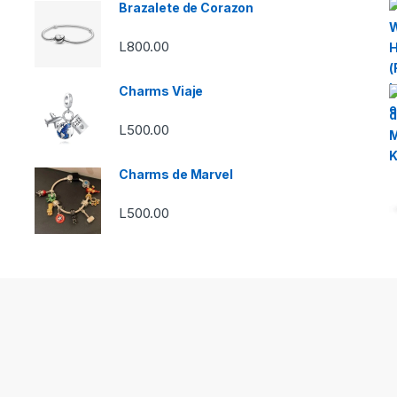
Brazalete de Corazon
L
800.00
Charms Viaje
L
500.00
Charms de Marvel
L
500.00