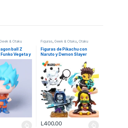
Geek & Otaku
Figuras
,
Geek & Otaku
,
Otaku
agon ball Z
Figuras de Pikachu con
 Funko Vegeta y
Naruto y Demon Slayer
L
400.00
450.00 hasta L500.00
ango de precios: desde L450.00 hasta L470.00