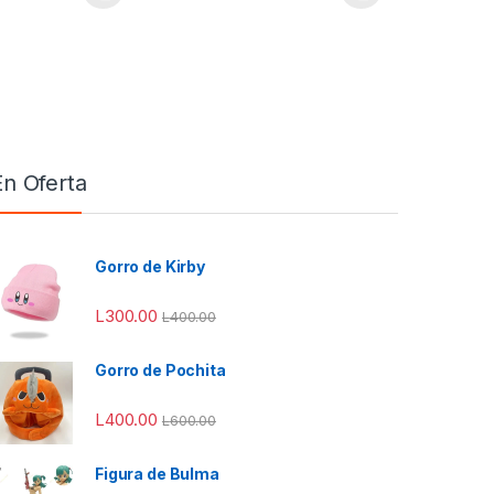
ones se pueden elegir en la página de producto
tiene múltiples variantes. Las opciones se pueden elegir en la págin
Este producto tiene múltiples variantes. Las o
En Oferta
Gorro de Kirby
L
300.00
L
400.00
Gorro de Pochita
L
400.00
L
600.00
Figura de Bulma