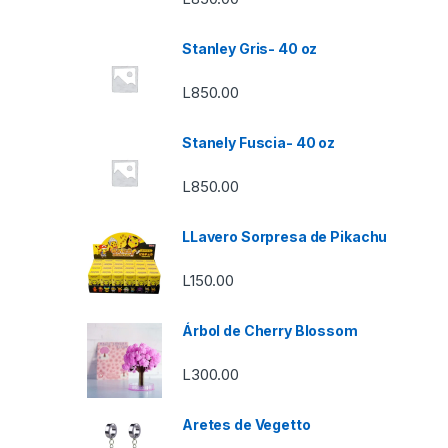
Stanley Gris- 40 oz
L
850.00
Stanely Fuscia- 40 oz
L
850.00
LLavero Sorpresa de Pikachu
L
150.00
Árbol de Cherry Blossom
L
300.00
Aretes de Vegetto