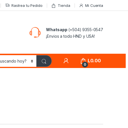
Rastrea tu Pedido
Tienda
Mi Cuenta
Whatsapp
(+504) 9355-0547
¡Envios a todo HND y USA!
L
0.00
0