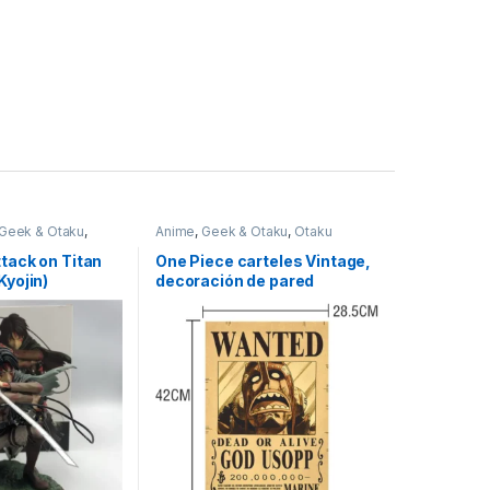
Geek & Otaku
,
Anime
,
Geek & Otaku
,
Otaku
ttack on Titan
One Piece carteles Vintage,
Kyojin)
decoración de pared