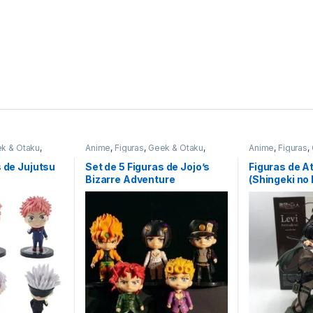
k & Otaku
,
Anime
,
Figuras
,
Geek & Otaku
,
Anime
,
Figuras
,
Otaku
Otaku
s de Jujutsu
Set de 5 Figuras de Jojo’s
Figuras de A
Bizarre Adventure
(Shingeki no 