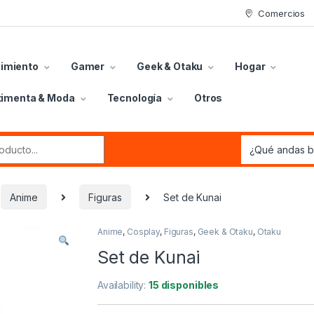
Comercios
nimiento
Gamer
Geek & Otaku
Hogar
timenta & Moda
Tecnología
Otros
r:
Anime
Figuras
Set de Kunai
Anime
,
Cosplay
,
Figuras
,
Geek & Otaku
,
Otaku
Set de Kunai
Availability:
15 disponibles