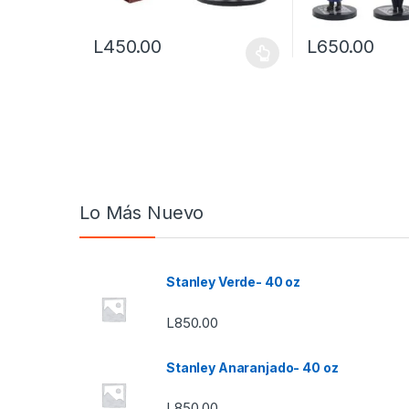
L
450.00
L
650.00
Este producto tiene múltiples variantes. Las opcione
Lo Más Nuevo
Stanley Verde- 40 oz
L
850.00
Stanley Anaranjado- 40 oz
L
850.00