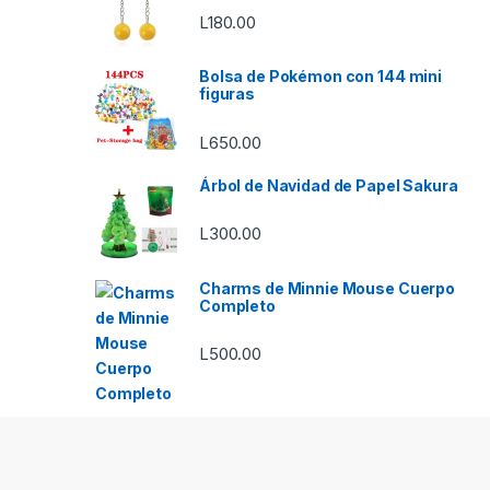
L
180.00
Bolsa de Pokémon con 144 mini
figuras
L
650.00
Árbol de Navidad de Papel Sakura
L
300.00
Charms de Minnie Mouse Cuerpo
Completo
L
500.00