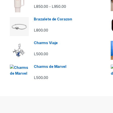
Rango de precios: desde L8
L
850.00
L
950.00
-
Brazalete de Corazon
L
800.00
Charms Viaje
L
500.00
Charms de Marvel
L
500.00