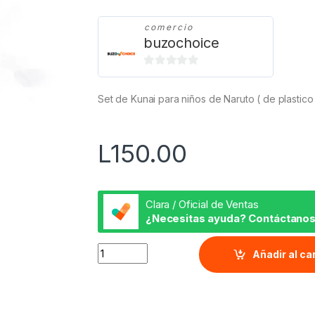
comercio
buzochoice
0
d
Set de Kunai para niños de Naruto ( de plastico
e
5
L
150.00
Clara / Oficial de Ventas
¿Necesitas ayuda? Contáctanos
Set de Kunai quantity
Añadir al ca