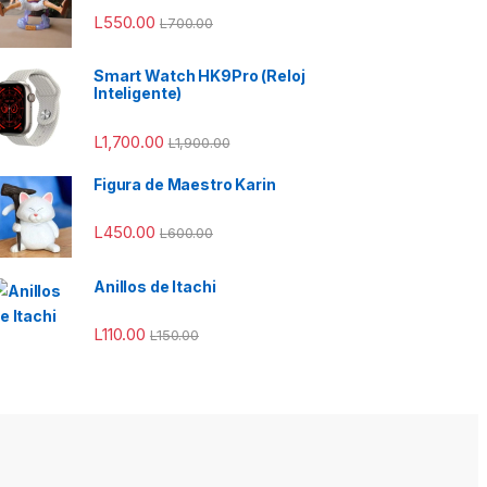
L
550.00
L
700.00
50.00 hasta L950.00
Smart Watch HK9Pro (Reloj
Inteligente)
L
1,700.00
L
1,900.00
Figura de Maestro Karin
L
450.00
L
600.00
Anillos de Itachi
L
110.00
L
150.00