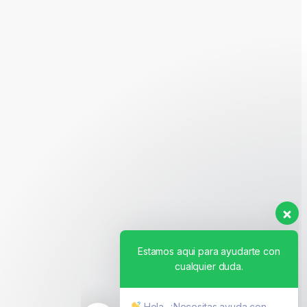
Estamos aqui para ayudarte con
cualquier duda.
Hola. ¿Necesitas ayuda con
algo?