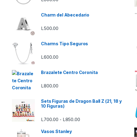
Charm del Abecedario
L
500.00
Charms Tipo Seguros
L
600.00
Brazalete Centro Coronita
L
800.00
Sets Figuras de Dragon Ball Z (21, 18 y
10 Figuras)
Rango de precios: desde L7
L
700.00
L
850.00
-
Vasos Stanley