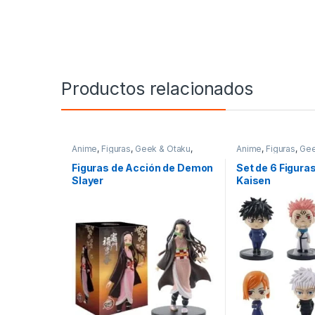
Productos relacionados
Anime
,
Figuras
,
Geek & Otaku
,
Anime
,
Figuras
,
Gee
Otaku
Otaku
Figuras de Acción de Demon
Set de 6 Figura
Slayer
Kaisen