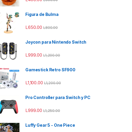
Figura de Bulma
L
650.00
L
800.00
Joycon para Nintendo Switch
L
999.00
L
1,200.00
Gamestick Retro SF900
L
1,100.00
L
1,200.00
Pro Controller para Switch y PC
L
999.00
L
1,250.00
00.00 hasta L850.00
Luffy Gear 5 - One Piece