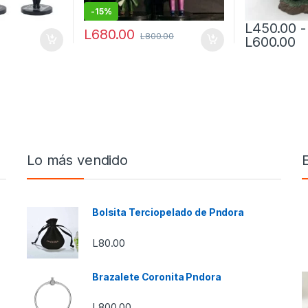
-
15%
L
450.00
-
L
680.00
L
800.00
R
L
600.00
s se pueden elegir en la página de producto
Este producto 
Lo más vendido
Bolsita Terciopelado de Pndora
L
80.00
Brazalete Coronita Pndora
L
800.00