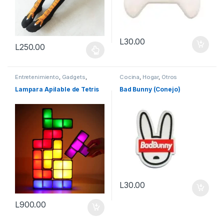
L
30.00
L
250.00
Este producto tiene múltiples variantes. Las opciones se pueden
Entretenimiento
,
Gadgets
,
Cocina
,
Hogar
,
Otros
Gamer
,
Geek
,
Hogar
,
Juguetes
,
Tecnología
Lampara Apilable de Tetris
Bad Bunny (Conejo)
L
30.00
L
900.00