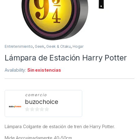
Entretenimiento
,
Geek
,
Geek & Otaku
,
Hogar
Lámpara de Estación Harry Potter
Availability:
Sin existencias
comercio
buzochoice
0
d
Lámpara Colgante de estación de tren de Harry Potter.
e
5
Mide Aproximadamente 40-50cm