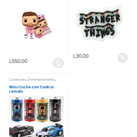
L
30.00
L
550.00
Este producto tiene múltiples variantes. Las opciones se pueden
Controles
,
Entretenimiento
,
Figuras
,
Juguetes
,
Otros
Mini Coche con Control
remoto