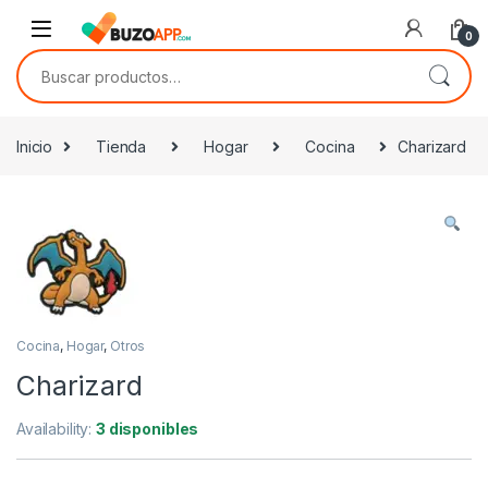
Skip to navigation
Skip to content
0
Buscar por:
Inicio
Tienda
Hogar
Cocina
Charizard
Cocina
,
Hogar
,
Otros
Charizard
Availability:
3 disponibles