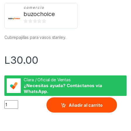
comercio
buzochoice
0
d
Cubrepajillas para vasos stanley.
e
5
L
30.00
Clara / Oficial de Ventas
¿Necesitas ayuda? Contáctanos vía
WhatsApp.
Charizard quantity
Añadir al carrito