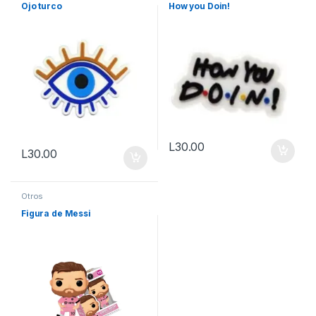
Ojo turco
How you Doin!
L
30.00
L
30.00
Otros
Figura de Messi