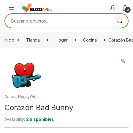
Skip to navigation
Skip to content
0
Buscar por:
Inicio
Tienda
Hogar
Cocina
Corazón Ba
Cocina
,
Hogar
,
Otros
Corazón Bad Bunny
Availability:
2 disponibles