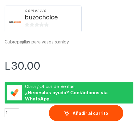
comercio
buzochoice
0
d
Cubrepajillas para vasos stanley.
e
5
L
30.00
Clara / Oficial de Ventas
¿Necesitas ayuda? Contáctanos vía
WhatsApp.
Corazón Bad Bunny quantity
Añadir al carrito