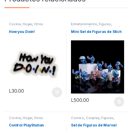
Cocina
,
Hogar
,
Otros
Entretenimiento
,
Figuras
,
Juguetes
,
Otros
,
Vestimenta &
Moda
How you Doin!
Mini Set de Figuras de Stich
L
30.00
L
500.00
Cocina
,
Hogar
,
Otros
Comics
,
Cosplay
,
Figuras
,
Geek
,
Geek & Otaku
,
Otros
Control PlayStation
Set de Figuras de Marvel