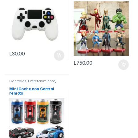
L
30.00
L
750.00
Controles
,
Entretenimiento
,
Figuras
,
Juguetes
,
Otros
Mini Coche con Control
remoto