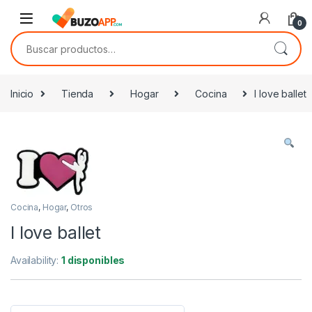
Skip to navigation
Skip to content
0
Buscar por:
Inicio
Tienda
Hogar
Cocina
I love ballet
Cocina
,
Hogar
,
Otros
I love ballet
Availability:
1 disponibles