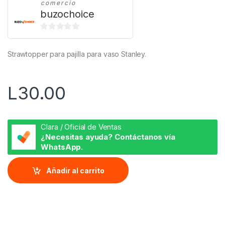
comercio
buzochoice
0
d
Strawtopper para pajilla para vaso Stanley.
e
5
L
30.00
Clara / Oficial de Ventas
¿Necesitas ayuda? Contáctanos vía
WhatsApp.
Añadir al carrito