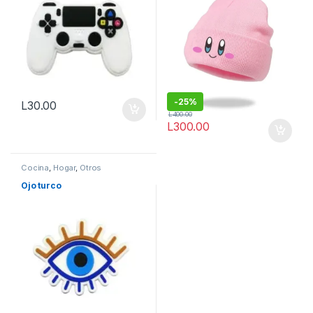
-
25%
L
30.00
L
400.00
L
300.00
Cocina
,
Hogar
,
Otros
Ojo turco