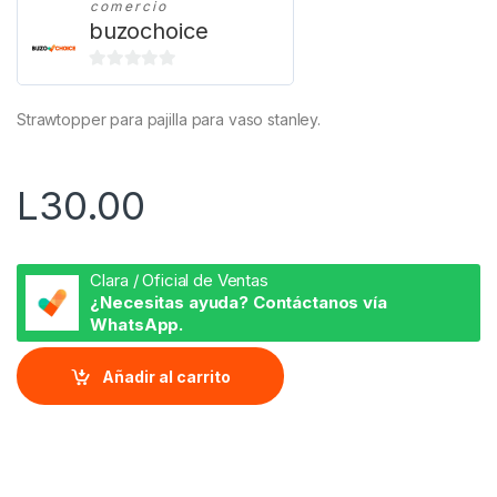
comercio
buzochoice
0
d
Strawtopper para pajilla para vaso stanley.
e
5
L
30.00
Clara / Oficial de Ventas
¿Necesitas ayuda? Contáctanos vía
WhatsApp.
Añadir al carrito