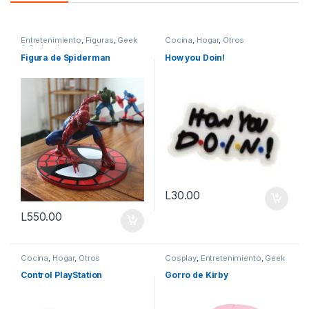
Entretenimiento
,
Figuras
,
Geek
Cocina
,
Hogar
,
Otros
& Otaku
,
Juguetes
,
Otros
Figura de Spiderman
How you Doin!
L
30.00
L
550.00
Cocina
,
Hogar
,
Otros
Cosplay
,
Entretenimiento
,
Geek
& Otaku
,
Otros
,
Plush
,
Sombrero
,
Vestimenta & Moda
Control PlayStation
Gorro de Kirby