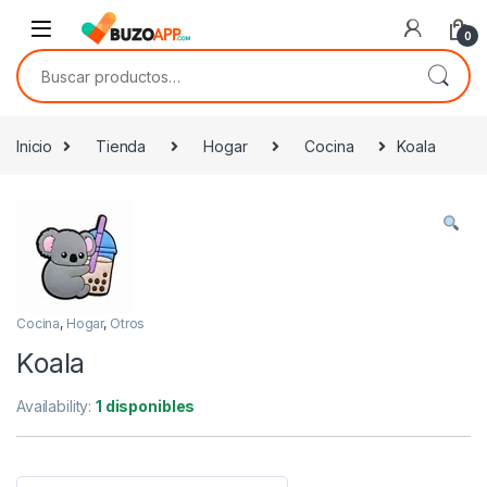
Skip to navigation
Skip to content
0
Buscar por:
Inicio
Tienda
Hogar
Cocina
Koala
Cocina
,
Hogar
,
Otros
Koala
Availability:
1 disponibles