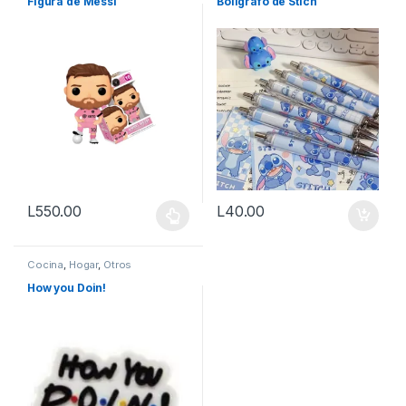
Figura de Messi
Bolígrafo de Stich
L
550.00
L
40.00
Este producto tiene múltiples variantes. Las opciones se pueden
Cocina
,
Hogar
,
Otros
How you Doin!