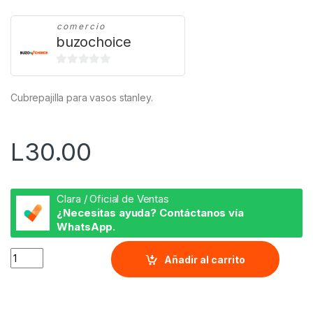
comercio
buzochoice
0
d
Cubrepajilla para vasos stanley.
e
5
L
30.00
Clara / Oficial de Ventas
¿Necesitas ayuda? Contáctanos vía
WhatsApp.
Mickey Mouse quantity
Añadir al carrito