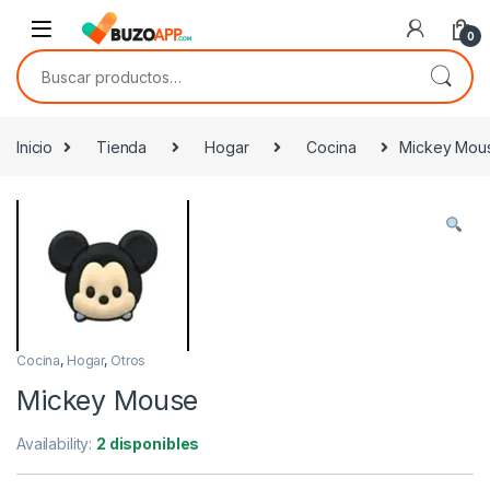
Skip to navigation
Skip to content
0
Buscar por:
Inicio
Tienda
Hogar
Cocina
Mickey Mou
Cocina
,
Hogar
,
Otros
Mickey Mouse
Availability:
2 disponibles