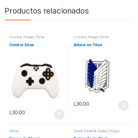
Productos relacionados
Cocina
,
Hogar
,
Otros
Cocina
,
Hogar
,
Otros
Control Xbox
Attack on Titan
L
30.00
L
30.00
Otros
Geek
,
Geek & Otaku
,
Hogar
,
Otros