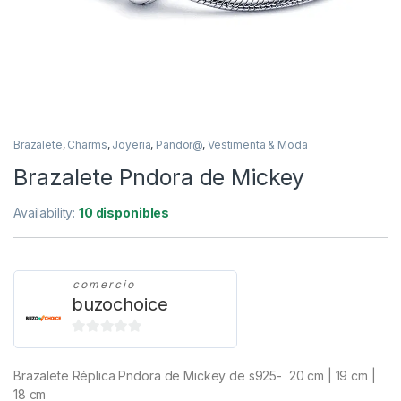
Brazalete
,
Charms
,
Joyeria
,
Pandor@
,
Vestimenta & Moda
Brazalete Pndora de Mickey
Availability:
10 disponibles
comercio
buzochoice
0
d
Brazalete Réplica Pndora de Mickey de s925- 20 cm | 19 cm |
e
18 cm