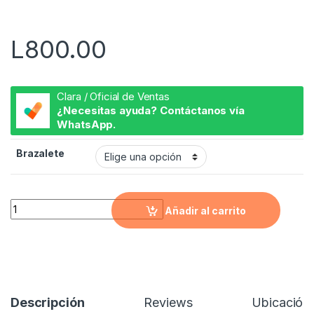
5
L
800.00
Clara / Oficial de Ventas
¿Necesitas ayuda? Contáctanos vía
WhatsApp.
Brazalete
Brazalete Pndora de Mickey quantity
Añadir al carrito
Descripción
Reviews
Ubicación