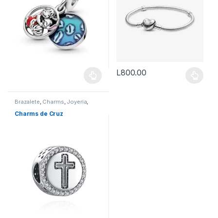
L
800.00
Este producto tiene múltiples v
Brazalete
,
Charms
,
Joyeria
,
Pandor@
,
Vestimenta & Moda
Charms de Cruz