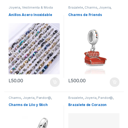
Joyeria
,
Vestimenta & Moda
Brazalete
,
Charms
,
Joyeria
,
Pandor@
,
Vestimenta & Moda
Anillos Acero Inoxidable
Charms de Friends
L
50.00
L
500.00
Charms
,
Joyeria
,
Pandor@
,
Brazalete
,
Joyeria
,
Pandor@
,
Vestimenta & Moda
Vestimenta & Moda
Charms de Lilo y Stich
Brazalete de Corazon