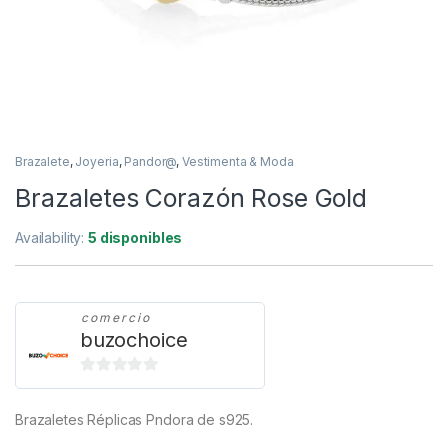
Brazalete
,
Joyeria
,
Pandor@
,
Vestimenta & Moda
Brazaletes Corazón Rose Gold
Availability:
5 disponibles
comercio
buzochoice
0
d
Brazaletes Réplicas Pndora de s925.
e