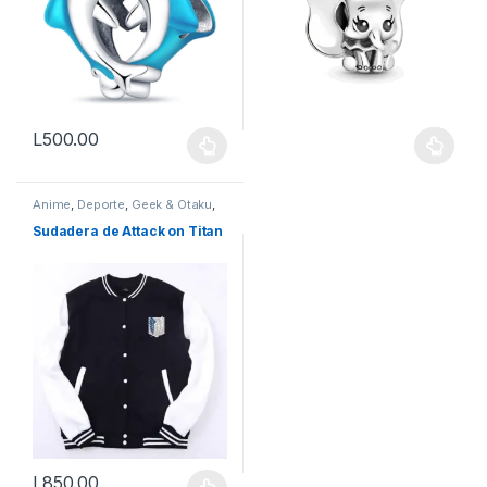
L
500.00
Este producto tiene múltiples variantes. Las opciones se pueden
Anime
,
Deporte
,
Geek & Otaku
,
Ropa
,
Sueter & Hoodies
,
Vestimenta & Moda
Sudadera de Attack on Titan
L
850.00