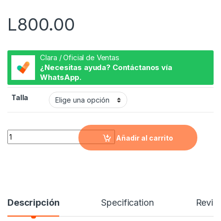
5
L
800.00
Clara / Oficial de Ventas
¿Necesitas ayuda? Contáctanos vía
WhatsApp.
Talla
Brazaletes Corazón Rose Gold quantity
Añadir al carrito
Descripción
Specification
Revie