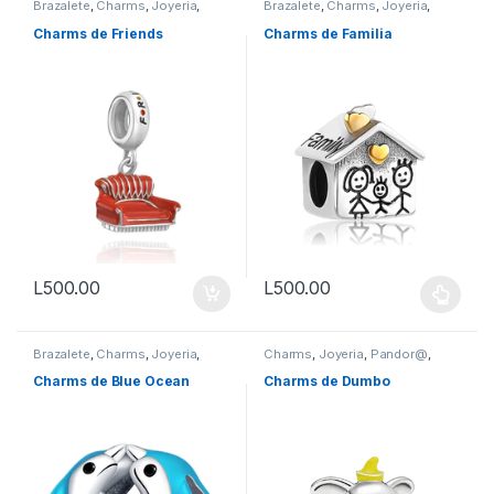
Brazalete
,
Charms
,
Joyeria
,
Brazalete
,
Charms
,
Joyeria
,
Pandor@
,
Vestimenta & Moda
Pandor@
,
Vestimenta & Moda
Charms de Friends
Charms de Familia
L
500.00
L
500.00
Este producto tiene múltiples v
Brazalete
,
Charms
,
Joyeria
,
Charms
,
Joyeria
,
Pandor@
,
Pandor@
,
Vestimenta & Moda
Vestimenta & Moda
Charms de Blue Ocean
Charms de Dumbo