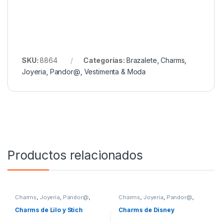
SKU:
8864
Categorías:
Brazalete
,
Charms
,
Joyeria
,
Pandor@
,
Vestimenta & Moda
Productos relacionados
Charms
,
Joyeria
,
Pandor@
,
Charms
,
Joyeria
,
Pandor@
,
Vestimenta & Moda
Vestimenta & Moda
Charms de Lilo y Stich
Charms de Disney