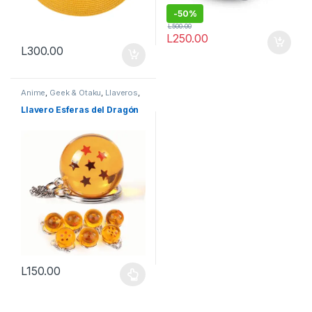
-
50%
L
500.00
L
250.00
L
300.00
Anime
,
Geek & Otaku
,
Llaveros
,
Otaku
,
Vestimenta & Moda
Llavero Esferas del Dragón
L
150.00
Este producto tiene múltiples variantes. Las opciones se pueden