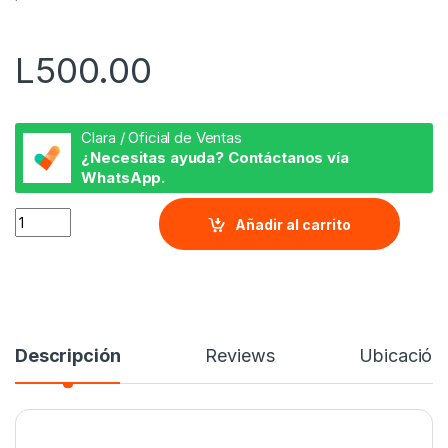
5
L
500.00
Clara / Oficial de Ventas
¿Necesitas ayuda? Contáctanos vía
WhatsApp.
Charm de Corazon con Mensaje quantity
Añadir al carrito
Descripción
Reviews
Ubicación