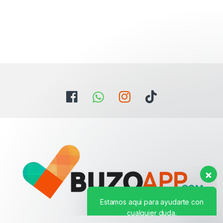
Estamos aqui para ayudarte con
cualquier duda.
Hola. ¿Necesitas ayuda con
algo?