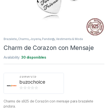
Brazalete
,
Charms
,
Joyeria
,
Pandor@
,
Vestimenta & Moda
Charm de Corazon con Mensaje
Availability:
30 disponibles
comercio
buzochoice
0
d
Charms de s925 de Corazón con mensaje para brazalete
e
pndora.