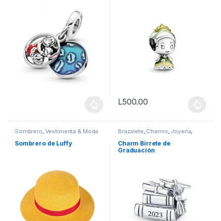
L
500.00
Este producto tiene múltiples v
Sombrero
,
Vestimenta & Moda
Brazalete
,
Charms
,
Joyeria
,
Pandor@
,
Vestimenta & Moda
Sombrero de Luffy
Charm Birrete de
Graduación