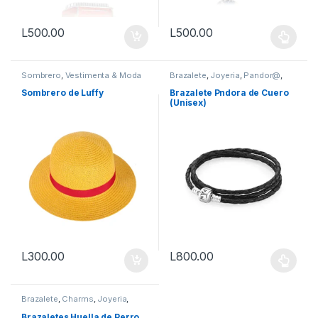
L
500.00
L
500.00
Este producto tiene múltiples v
Sombrero
,
Vestimenta & Moda
Brazalete
,
Joyeria
,
Pandor@
,
Vestimenta & Moda
Sombrero de Luffy
Brazalete Pndora de Cuero
(Unisex)
L
300.00
L
800.00
Este producto tiene múltiples v
Brazalete
,
Charms
,
Joyeria
,
Mascotas
,
Pandor@
,
Vestimenta & Moda
Brazaletes Huella de Perro