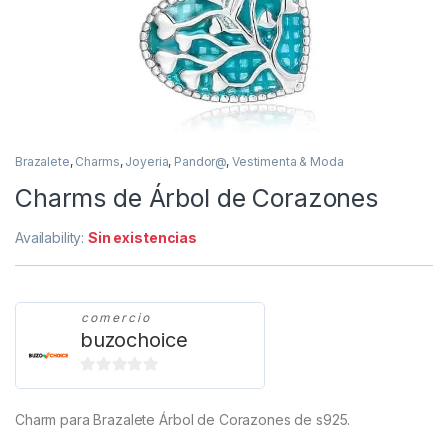
Brazalete
,
Charms
,
Joyeria
,
Pandor@
,
Vestimenta & Moda
Charms de Árbol de Corazones
Availability:
Sin existencias
comercio
buzochoice
0
d
Charm para Brazalete Árbol de Corazones de s925.
e