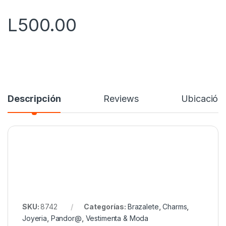
5
L
500.00
Descripción
Reviews
Ubicación
SKU:
8742
Categorías:
Brazalete
,
Charms
,
Joyeria
,
Pandor@
,
Vestimenta & Moda