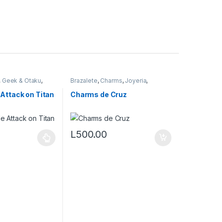
,
Geek & Otaku
,
Brazalete
,
Charms
,
Joyeria
,
 Hoodies
,
Pandor@
,
Vestimenta & Moda
oda
Attack on Titan
Charms de Cruz
L
500.00
tiene múltiples variantes. Las opciones se pueden elegir en la págin