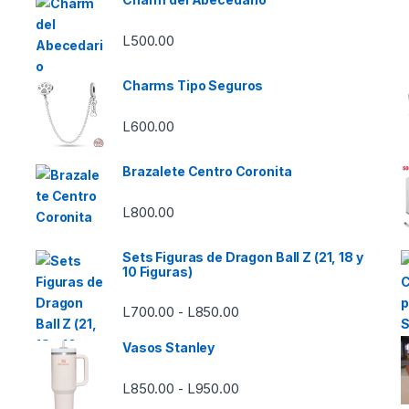
L
500.00
Charms Tipo Seguros
L
600.00
Brazalete Centro Coronita
L
800.00
Sets Figuras de Dragon Ball Z (21, 18 y
10 Figuras)
Rango de precios: desde L7
L
700.00
L
850.00
-
Vasos Stanley
Rango de precios: desde L8
L
850.00
L
950.00
-