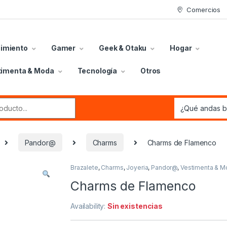
Comercios
nimiento
Gamer
Geek & Otaku
Hogar
timenta & Moda
Tecnología
Otros
r:
Pandor@
Charms
Charms de Flamenco
Brazalete
,
Charms
,
Joyeria
,
Pandor@
,
Vestimenta & M
Charms de Flamenco
Availability:
Sin existencias