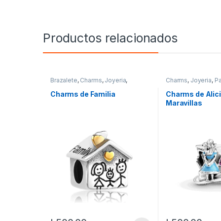
Productos relacionados
Brazalete
,
Charms
,
Joyeria
,
Charms
,
Joyeria
,
P
Pandor@
,
Vestimenta & Moda
Vestimenta & Moda
Charms de Familia
Charms de Alici
Maravillas