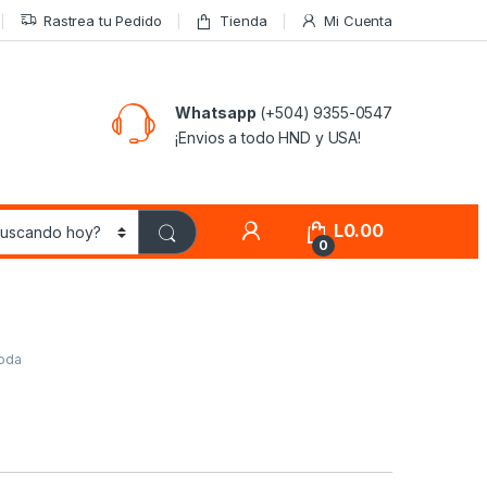
Rastrea tu Pedido
Tienda
Mi Cuenta
Whatsapp
(+504) 9355-0547
¡Envios a todo HND y USA!
L
0.00
0
oda