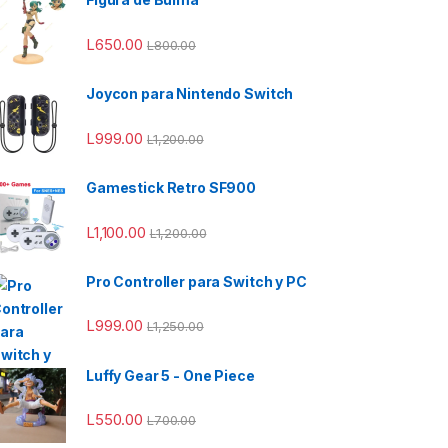
L
650.00
L
800.00
Joycon para Nintendo Switch
L
999.00
L
1,200.00
Gamestick Retro SF900
L
1,100.00
L
1,200.00
Pro Controller para Switch y PC
L
999.00
L
1,250.00
00.00 hasta L850.00
Luffy Gear 5 - One Piece
L
550.00
L
700.00
50.00 hasta L950.00