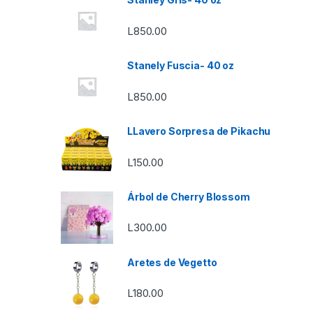
L
850.00
Stanely Fuscia- 40 oz
L
850.00
LLavero Sorpresa de Pikachu
L
150.00
Árbol de Cherry Blossom
L
300.00
Aretes de Vegetto
L
180.00