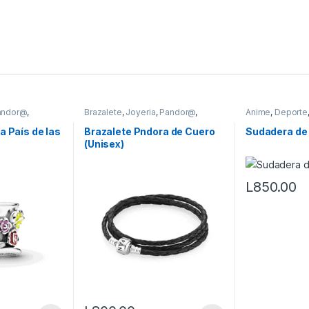
andor@
,
Brazalete
,
Joyeria
,
Pandor@
,
Anime
,
Deporte
Vestimenta & Moda
Ropa
,
Sueter &
Vestimenta & M
a País de las
Brazalete Pndora de Cuero
Sudadera de 
(Unisex)
L
850.00
Este producto 