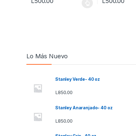
L
500.00
L
500.00
Este producto tiene múltiples variantes. Las opcione
Este producto tie
Lo Más Nuevo
Stanley Verde- 40 oz
L
850.00
Stanley Anaranjado- 40 oz
L
850.00
Stanley Gris- 40 oz