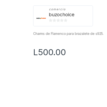
comercio
buzochoice
0
d
Charms de Flamenco para brazalete de s925.
e
5
L
500.00