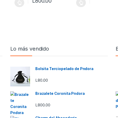
L
800.00
s se pueden elegir en la página de producto
ne múltiples variantes. Las opciones se pueden elegir en la página d
Este producto tiene múltiples variantes. Las opci
Lo más vendido
Bolsita Terciopelado de Pndora
L
80.00
Brazalete Coronita Pndora
L
800.00
Charm del Abecedario