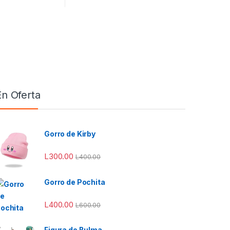
e producto
ones se pueden elegir en la página de producto
En Oferta
Gorro de Kirby
L
300.00
L
400.00
Gorro de Pochita
L
400.00
L
600.00
Figura de Bulma