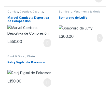
Este producto tiene múltiples v
Comics
,
Cosplay
,
Deporte
,
Sombrero
,
Vestimenta & Moda
Geek
,
Ropa
,
Vestimenta & Moda
Marvel Camiseta Deportiva
Sombrero de Luffy
de Compresión
L
300.00
L
550.00
Este producto tiene múltiples variantes. Las opciones se pueden
Geek & Otaku
,
Otaku
,
Vestimenta & Moda
Reloj Digital de Pokemon
L
150.00
Este producto tiene múltiples variantes. Las opciones se pueden