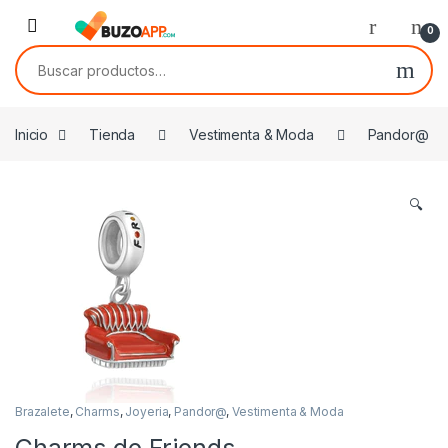
Skip to navigation
Skip to content
0
Buscar por:
Inicio
Tienda
Vestimenta & Moda
Pandor@
🔍
Brazalete
,
Charms
,
Joyeria
,
Pandor@
,
Vestimenta & Moda