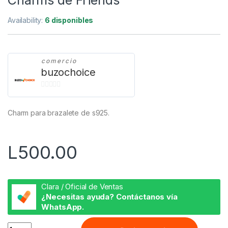
Charms de Friends
Availability:
6 disponibles
comercio
buzochoice
0
d
Charm para brazalete de s925.
e
5
L
500.00
Clara / Oficial de Ventas
¿Necesitas ayuda? Contáctanos vía
WhatsApp.
Charms de Friends quantity