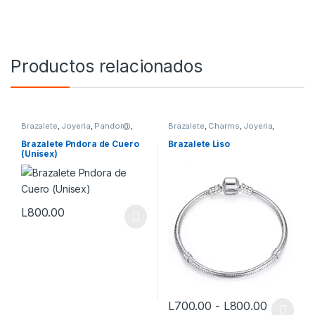
Productos relacionados
Brazalete
,
Joyeria
,
Pandor@
,
Brazalete
,
Charms
,
Joyeria
,
Vestimenta & Moda
Vestimenta & Moda
Brazalete Pndora de Cuero
Brazalete Liso
(Unisex)
L
800.00
Este producto tiene múltiples variantes. Las opciones se pueden
Rango de
L
700.00
-
L
800.00