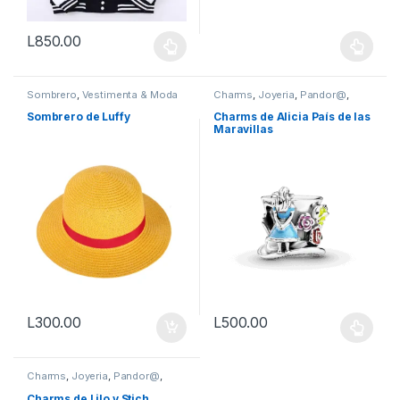
L
850.00
Este producto tiene múltiples variantes. Las opciones se pueden
Sombrero
,
Vestimenta & Moda
Charms
,
Joyeria
,
Pandor@
,
Vestimenta & Moda
Sombrero de Luffy
Charms de Alicia País de las
Maravillas
L
300.00
L
500.00
Este producto tiene múltiples v
Charms
,
Joyeria
,
Pandor@
,
Vestimenta & Moda
Charms de Lilo y Stich