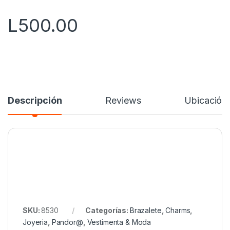
5
L
500.00
Descripción
Reviews
Ubicación
SKU:
8530
Categorías:
Brazalete
,
Charms
,
Joyeria
,
Pandor@
,
Vestimenta & Moda