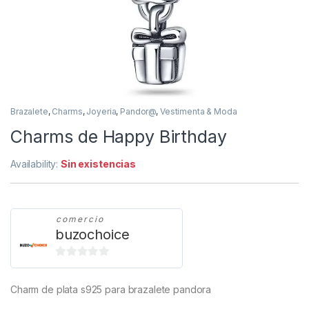
Brazalete
,
Charms
,
Joyeria
,
Pandor@
,
Vestimenta & Moda
Charms de Happy Birthday
Availability:
Sin existencias
comercio
buzochoice
0
d
Charm de plata s925 para brazalete pandora
e