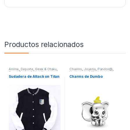
Productos relacionados
Anime
,
Deporte
,
Geek & Otaku
,
Charms
,
Joyeria
,
Pandor@
,
Ropa
,
Sueter & Hoodies
,
Vestimenta & Moda
Vestimenta & Moda
Sudadera de Attack on Titan
Charms de Dumbo