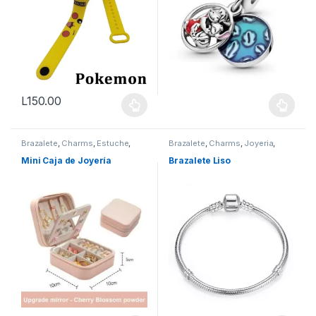
L
150.00
Este producto tiene múltiples variantes. Las opciones se pueden
Brazalete
,
Charms
,
Estuche
,
Brazalete
,
Charms
,
Joyeria
,
Joyeria
,
Vestimenta & Moda
Vestimenta & Moda
Mini Caja de Joyería
Brazalete Liso