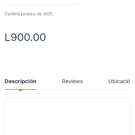
0
d
Cadena pndora de s925.
e
5
L
900.00
Descripción
Reviews
Ubicación