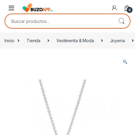
Skip to navigation
Skip to content
0
Buscar por:
Inicio
Tienda
Vestimenta & Moda
Joyeria