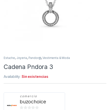
Estuche
,
Joyeria
,
Pandor@
,
Vestimenta & Moda
Cadena Pndora 3
Availability:
Sin existencias
comercio
buzochoice