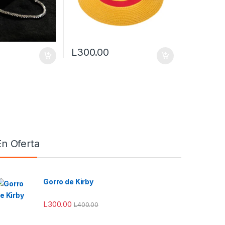
L
300.00
ones se pueden elegir en la página de producto
En Oferta
Gorro de Kirby
L
300.00
L
400.00