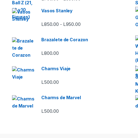
Vasos Stanley
Rango de precios: desde L8
L
850.00
L
950.00
-
Brazalete de Corazon
L
800.00
Charms Viaje
L
500.00
Charms de Marvel
L
500.00