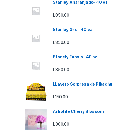
Stanley Anaranjado- 40 oz
L
850.00
Stanley Gris- 40 oz
L
850.00
Stanely Fuscia- 40 oz
L
850.00
LLavero Sorpresa de Pikachu
L
150.00
Árbol de Cherry Blossom
L
300.00