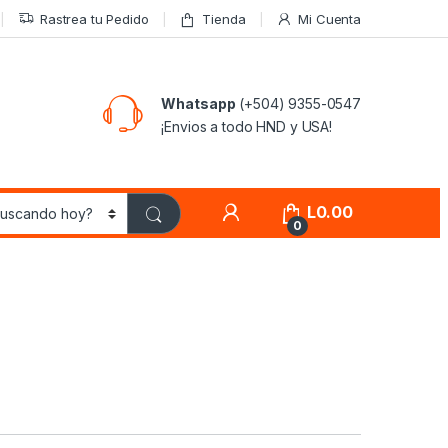
Rastrea tu Pedido
Tienda
Mi Cuenta
Whatsapp
(+504) 9355-0547
¡Envios a todo HND y USA!
L
0.00
0
t