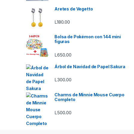
Aretes de Vegetto
L
180.00
Bolsa de Pokémon con 144 mini
figuras
L
650.00
Árbol de Navidad de Papel Sakura
L
300.00
Charms de Minnie Mouse Cuerpo
Completo
L
500.00