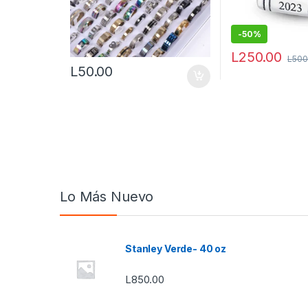
-
50%
L
250.00
L
500
L
50.00
Lo Más Nuevo
Stanley Verde- 40 oz
L
850.00