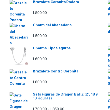
Brazalete Coronita Pndora
L
800.00
Charm del Abecedario
L
500.00
Charms Tipo Seguros
L
600.00
Brazalete Centro Coronita
L
800.00
Sets Figuras de Dragon Ball Z (21, 18 y
10 Figuras)
Rango de precios: desde L7
L
700.00
L
850.00
-