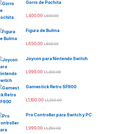
Gorro de Pochita
L
400.00
L
600.00
Figura de Bulma
L
650.00
L
800.00
Joycon para Nintendo Switch
L
999.00
L
1,200.00
Gamestick Retro SF900
L
1,100.00
L
1,200.00
Pro Controller para Switch y PC
L
999.00
L
1,250.00
00.00 hasta L850.00