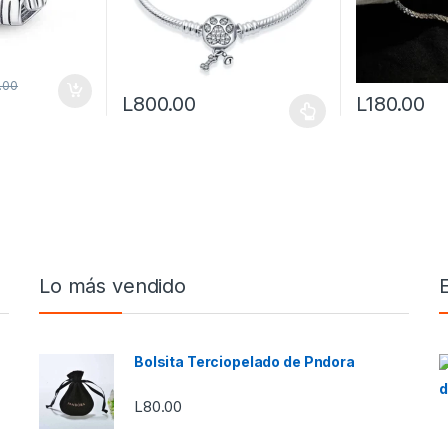
.00
L
800.00
L
180.00
Este producto tiene múltiples variantes. Las opci
Lo más vendido
Bolsita Terciopelado de Pndora
L
80.00