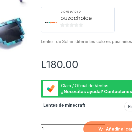
comercio
buzochoice
0
d
Lentes de Sol en diferentes colores para niños
e
5
L
180.00
Clara / Oficial de Ventas
¿Necesitas ayuda? Contáctanos
Lentes de minecraft
Lentes de Sol de Minecraft quantity
Añadir al ca