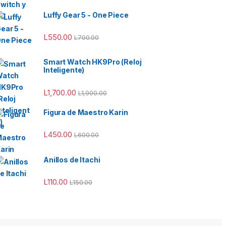
Luffy Gear 5 - One Piece
L
550.00
L
700.00
50.00 hasta L950.00
Smart Watch HK9Pro (Reloj
Inteligente)
L
1,700.00
L
1,900.00
Figura de Maestro Karin
L
450.00
L
600.00
Anillos de Itachi
L
110.00
L
150.00