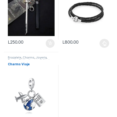
L
250.00
L
800.00
Este producto tiene múltiples v
Brazalete
,
Charms
,
Joyeria
,
Pandor@
,
Vestimenta & Moda
Charms Viaje