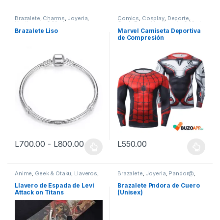
Brazalete
,
Charms
,
Joyeria
,
Comics
,
Cosplay
,
Deporte
,
Vestimenta & Moda
Geek
,
Ropa
,
Vestimenta & Moda
Brazalete Liso
Marvel Camiseta Deportiva
de Compresión
Rango de precios: desde L700.00 ha
L
700.00
-
L
800.00
L
550.00
Este producto tiene múltiples variantes. Las opciones se pueden
Este producto tiene múltiples v
Anime
,
Geek & Otaku
,
Llaveros
,
Brazalete
,
Joyeria
,
Pandor@
,
Otaku
,
Vestimenta & Moda
Vestimenta & Moda
Llavero de Espada de Levi
Brazalete Pndora de Cuero
Attack on Titans
(Unisex)