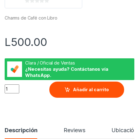
0
d
Charms de Café con Libro
e
5
L
500.00
Clara / Oficial de Ventas
¿Necesitas ayuda? Contáctanos vía
WhatsApp.
Charms de Café y Libro quantity
Añadir al carrito
Descripción
Reviews
Ubicación