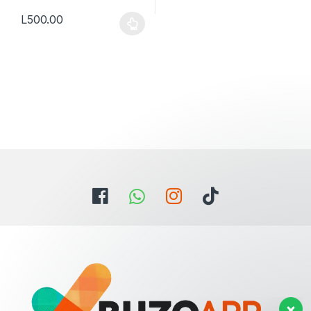
L
500.00
Este producto tiene múltiples variantes. Las opciones se pueden
Estamos aqui para ayudarte con
cualquier duda.
Hola. ¿Necesitas ayuda con
algo?