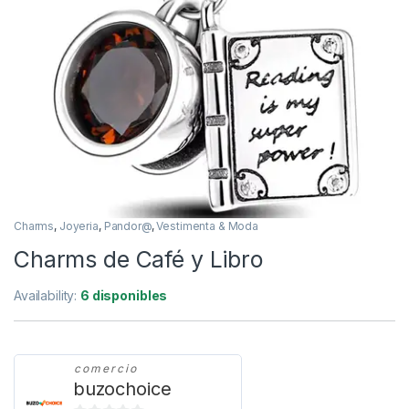
Charms
,
Joyeria
,
Pandor@
,
Vestimenta & Moda
Charms de Café y Libro
Availability:
6 disponibles
comercio
buzochoice