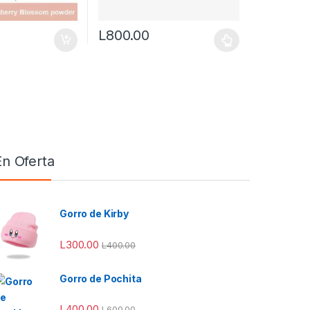
L
800.00
e producto
Este producto tiene múltiples variantes. Las o
En Oferta
Gorro de Kirby
L
300.00
L
400.00
Gorro de Pochita
L
400.00
L
600.00