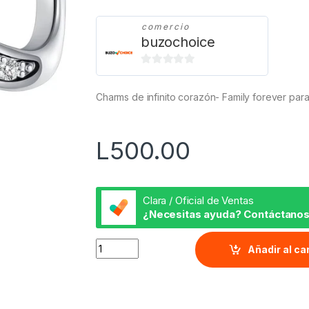
comercio
buzochoice
0
d
Charms de infinito corazón- Family forever par
e
5
L
500.00
Clara / Oficial de Ventas
¿Necesitas ayuda? Contáctanos
Charms de Infinito Corazón quantity
Añadir al ca