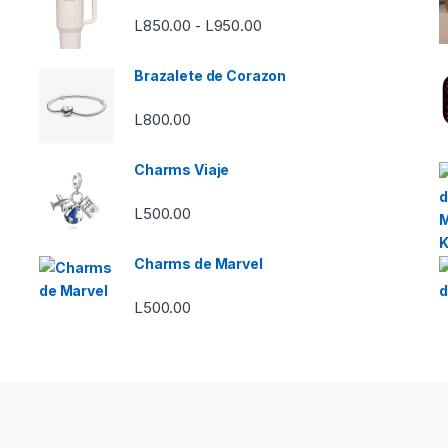
Rango de precios: desde L8
L
850.00
L
950.00
-
Brazalete de Corazon
L
800.00
Charms Viaje
L
500.00
Charms de Marvel
L
500.00