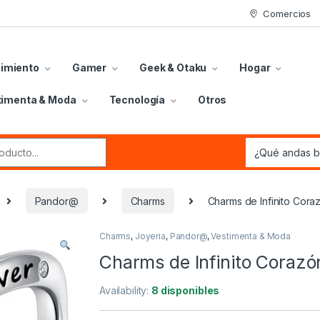
Comercios
nimiento
Gamer
Geek & Otaku
Hogar
timenta & Moda
Tecnología
Otros
r:
Pandor@
Charms
Charms de Infinito Cora
Charms
,
Joyeria
,
Pandor@
,
Vestimenta & Moda
Charms de Infinito Corazó
Availability:
8 disponibles