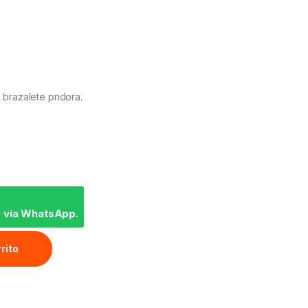
a brazalete pndora.
 vía WhatsApp.
rrito