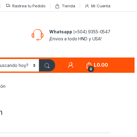
Rastrea tu Pedido
Tienda
Mi Cuenta
Whatsapp
(+504) 9355-0547
¡Envios a todo HND y USA!
L
0.00
0
zón
n