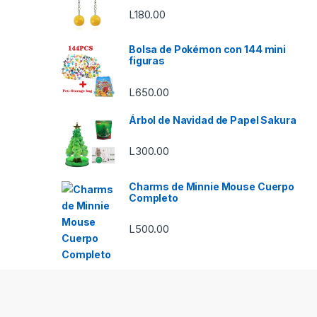
L
180.00
Bolsa de Pokémon con 144 mini
figuras
L
650.00
Árbol de Navidad de Papel Sakura
L
300.00
Charms de Minnie Mouse Cuerpo
Completo
L
500.00