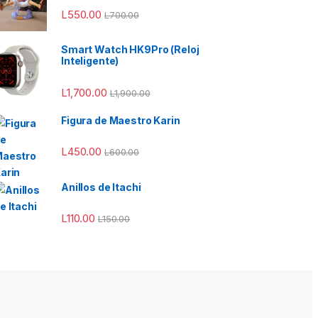
L
550.00
L
700.00
50.00 hasta L950.00
Smart Watch HK9Pro (Reloj
Inteligente)
L
1,700.00
L
1,900.00
Figura de Maestro Karin
L
450.00
L
600.00
Anillos de Itachi
L
110.00
L
150.00