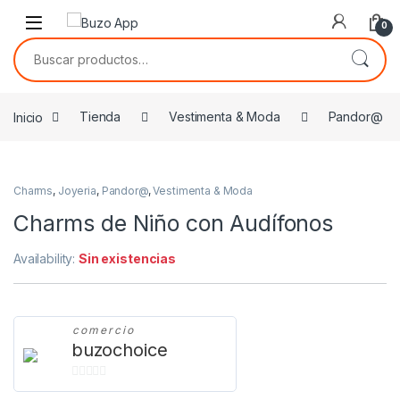
Skip to navigation
Skip to content
0
Buscar por:
Inicio
Tienda
Vestimenta & Moda
Pandor@
Charms
,
Joyeria
,
Pandor@
,
Vestimenta & Moda
Charms de Niño con Audífonos
Availability:
Sin existencias
comercio
buzochoice
0