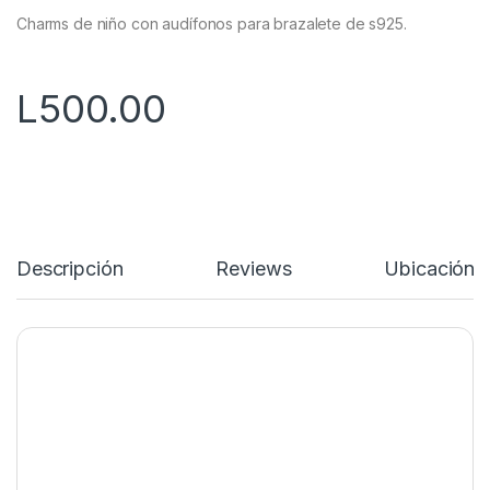
d
Charms de niño con audífonos para brazalete de s925.
e
5
L
500.00
Descripción
Reviews
Ubicación