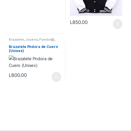
L
850.00
Este producto tiene múltiples v
Brazalete
,
Joyeria
,
Pandor@
,
Vestimenta & Moda
Brazalete Pndora de Cuero
(Unisex)
L
800.00
Este producto tiene múltiples variantes. Las opciones se pueden