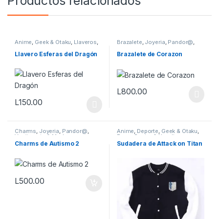
Productos relacionados
Anime
,
Geek & Otaku
,
Llaveros
,
Brazalete
,
Joyeria
,
Pandor@
,
Otaku
,
Vestimenta & Moda
Vestimenta & Moda
Llavero Esferas del Dragón
Brazalete de Corazon
L
800.00
Este producto tiene múltiples v
L
150.00
Este producto tiene múltiples variantes. Las opciones se pueden
Charms
,
Joyeria
,
Pandor@
,
Anime
,
Deporte
,
Geek & Otaku
,
Vestimenta & Moda
Ropa
,
Sueter & Hoodies
,
Vestimenta & Moda
Charms de Autismo 2
Sudadera de Attack on Titan
L
500.00