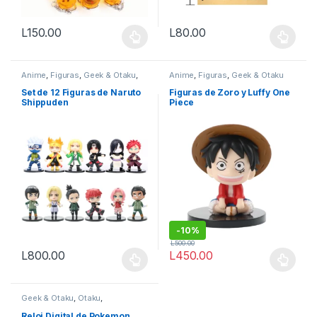
L
150.00
L
80.00
Este producto tiene múltiples variantes. Las opciones se pueden
Este producto tiene múltiples v
Anime
,
Figuras
,
Geek & Otaku
,
Anime
,
Figuras
,
Geek & Otaku
Otaku
Set de 12 Figuras de Naruto
Figuras de Zoro y Luffy One
Shippuden
Piece
-
10%
L
500.00
L
800.00
L
450.00
Este producto tiene múltiples variantes. Las opciones se pueden
Este producto tiene múltiples v
Geek & Otaku
,
Otaku
,
Vestimenta & Moda
Reloj Digital de Pokemon