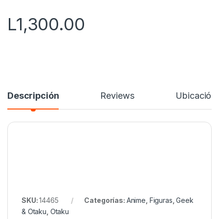
5
L
1,300.00
Descripción
Reviews
Ubicación
SKU:
14465
Categorías:
Anime
,
Figuras
,
Geek
& Otaku
,
Otaku