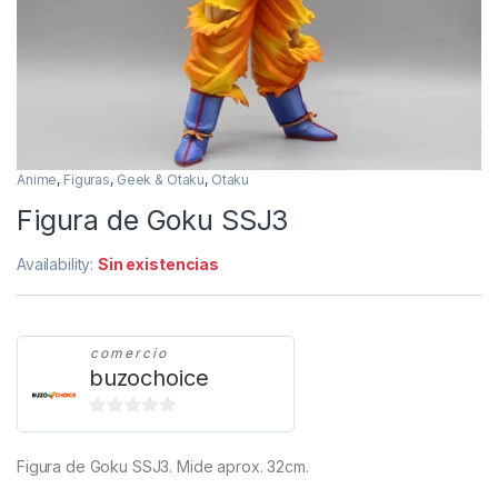
Anime
,
Figuras
,
Geek & Otaku
,
Otaku
Figura de Goku SSJ3
Availability:
Sin existencias
comercio
buzochoice
0
d
Figura de Goku SSJ3. Mide aprox. 32cm.
e