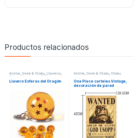
Productos relacionados
Anime
,
Geek & Otaku
,
Llaveros
,
Anime
,
Geek & Otaku
,
Otaku
Otaku
,
Vestimenta & Moda
Llavero Esferas del Dragón
One Piece carteles Vintage,
decoración de pared