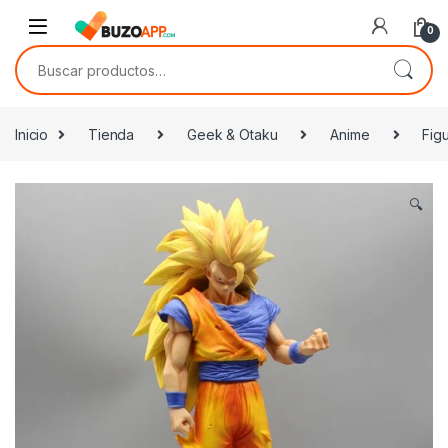
Skip to navigation
Skip to content
0
Buscar por:
Inicio
Tienda
Geek & Otaku
Anime
Fig
🔍